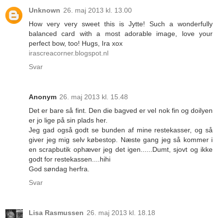
Unknown
26. maj 2013 kl. 13.00
How very very sweet this is Jytte! Such a wonderfully
balanced card with a most adorable image, love your
perfect bow, too! Hugs, Ira xox
irascreacorner.blogspot.nl
Svar
Anonym
26. maj 2013 kl. 15.48
Det er bare så fint. Den die bagved er vel nok fin og doilyen
er jo lige på sin plads her.
Jeg gad også godt se bunden af mine restekasser, og så
giver jeg mig selv købestop. Næste gang jeg så kommer i
en scrapbutik ophæver jeg det igen......Dumt, sjovt og ikke
godt for restekassen....hihi
God søndag herfra.
Svar
Lisa Rasmussen
26. maj 2013 kl. 18.18